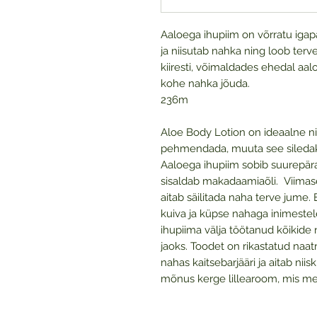
Aaloega ihupiim on võrratu ig
ja niisutab nahka ning loob ter
kiiresti, võimaldades ehedal aaloe
kohe nahka jõuda.
236m
Aloe Body Lotion on ideaalne ni
pehmendada, muuta see siledaks
Aaloega ihupiim sobib suurepära
sisaldab makadaamiaõli. Viimase
aitab säilitada naha terve jume.
kuiva ja küpse nahaga inimestel
ihupiima välja töötanud kõikide
jaoks. Toodet on rikastatud na
nahas kaitsebarjääri ja aitab ni
mõnus kerge lillearoom, mis me