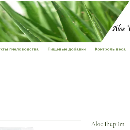
кты пчеловодства
Пищевые добавки
Контроль веса
Aloe Ihupiim