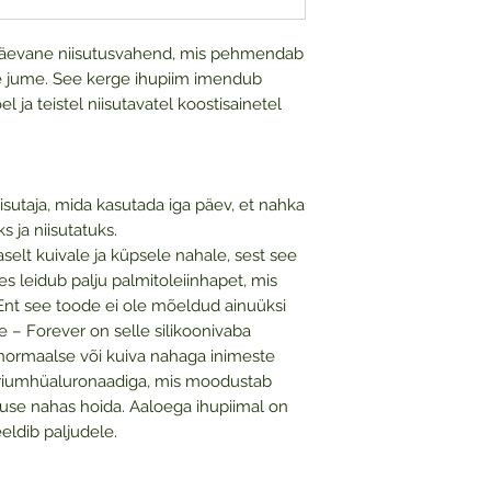
apäevane niisutusvahend, mis pehmendab
ve jume. See kerge ihupiim imendub
l ja teistel niisutavatel koostisainetel
isutaja, mida kasutada iga päev, et nahka
 ja niisutatuks.
selt kuivale ja küpsele nahale, sest see
s leidub palju palmitoleiinhapet, mis
 Ent see toode ei ole mõeldud ainuüksi
e – Forever on selle silikoonivaba
 normaalse või kuiva nahaga inimeste
atriumhüaluronaadiga, mis moodustab
iskuse nahas hoida. Aaloega ihupiimal on
eldib paljudele.