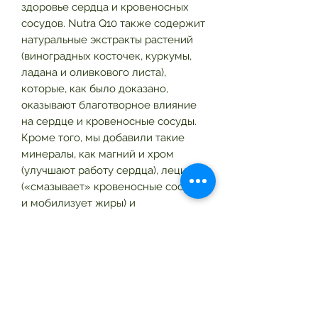
здоровье сердца и кровеносных
сосудов. Nutra Q10 также содержит
натуральные экстракты растений
(виноградных косточек, куркумы,
ладана и оливкового листа),
которые, как было доказано,
оказывают благотворное влияние
на сердце и кровеносные сосуды.
Кроме того, мы добавили такие
минералы, как магний и хром
(улучшают работу сердца), лецитин
(«смазывает» кровеносные сосуды
и мобилизует жиры) и
эффективные антиоксиданты,
витамины C и E. Воспользуйтесь
этими уникальными свойствами
Nutra Q10 и смешайте его со
стаканом сока алоэ, чтобы
получить полезные вещества алоэ.
Это большая помощь вашему