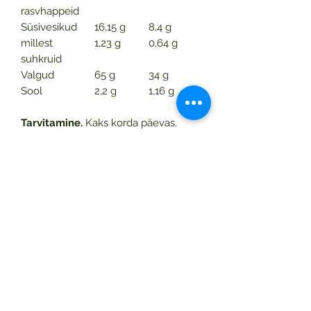
rasvhappeid
Süsivesikud
16,15 g
8,4 g
millest
1,23 g
0,64 g
suhkruid
Valgud
65 g
34 g
Sool
2,2 g
1,16 g
Tarvitamine.
Kaks korda päevas.
Puistake üks mõõtelusikas pulbrit
(triiki) 240 ml vette või muusse jooki.
Enne joomist segage korralikult.
Hoidke tihedalt suletud
originaalpakendis kuivas kohas
toatemperatuuril.
Hoiatused
Ärge ületage soovituslikku
päevanormi.
Toidulisand ei asenda täisväärtuslikku