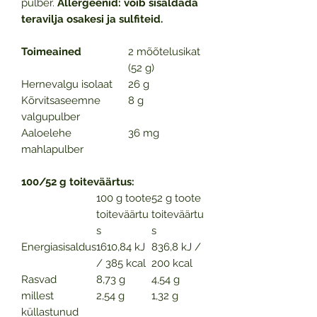
pulber.
Allergeenid: võib sisaldada
teravilja osakesi ja sulfiteid.
Toimeained
2 mõõtelusikat
(52 g)
Hernevalgu isolaat
26 g
Kõrvitsaseemne
8 g
valgupulber
Aaloelehe
36 mg
mahlapulber
100/52 g toiteväärtus:
100 g toote
52 g toote
toiteväärtu
toiteväärtu
s
s
Energiasisaldus
1610,84 kJ
836,8 kJ /
/ 385 kcal
200 kcal
Rasvad
8,73 g
4,54 g
millest
2,54 g
1,32 g
küllastunud