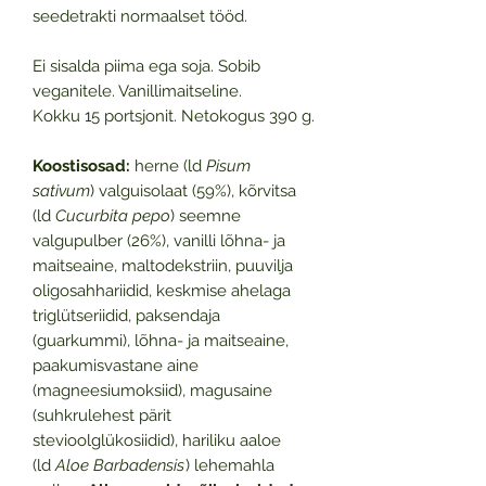
seedetrakti normaalset tööd.
Ei sisalda piima ega soja. Sobib
veganitele. Vanillimaitseline.
Kokku 15 portsjonit. Netokogus 390 g.
Koostisosad:
herne (ld
Pisum
sativum
) valguisolaat (59%), kõrvitsa
(ld
Cucurbita pepo
) seemne
valgupulber (26%), vanilli lõhna- ja
maitseaine, maltodekstriin, puuvilja
oligosahhariidid, keskmise ahelaga
triglütseriidid, paksendaja
(guarkummi), lõhna- ja maitseaine,
paakumisvastane aine
(magneesiumoksiid), magusaine
(suhkrulehest pärit
stevioolglükosiidid), hariliku aaloe
(ld
Aloe Barbadensis
) lehemahla