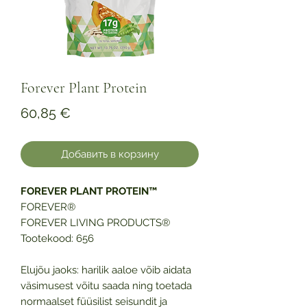
Forever Plant Protein
Цена
60,85 €
Добавить в корзину
FOREVER PLANT PROTEIN™
FOREVER®
FOREVER LIVING PRODUCTS®
Tootekood: 656
Elujõu jaoks: harilik aaloe võib aidata
väsimusest võitu saada ning toetada
normaalset füüsilist seisundit ja