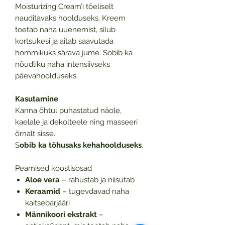
Moisturizing Cream’i tõeliselt
nauditavaks hoolduseks. Kreem
toetab naha uuenemist, silub
kortsukesi ja aitab saavutada
hommikuks särava jume. Sobib ka
nõudliku naha intensiivseks
päevahoolduseks.
Kasutamine
Kanna õhtul puhastatud näole,
kaelale ja dekolteele ning masseeri
õrnalt sisse.
S
obib ka tõhusaks kehahoolduseks
.
Peamised koostisosad
Aloe vera
– rahustab ja niisutab
Keraamid
– tugevdavad naha
kaitsebarjääri
Männikoori ekstrakt
–