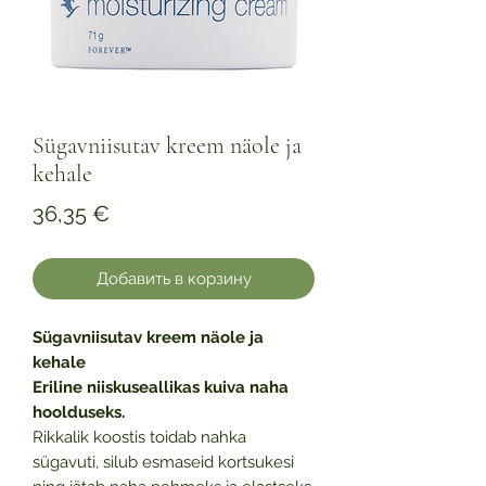
Sügavniisutav kreem näole ja
kehale
Цена
36,35 €
Добавить в корзину
Sügavniisutav kreem näole ja
kehale
Eriline niiskuseallikas kuiva naha
hoolduseks.
Rikkalik koostis toidab nahka
sügavuti, silub esmaseid kortsukesi