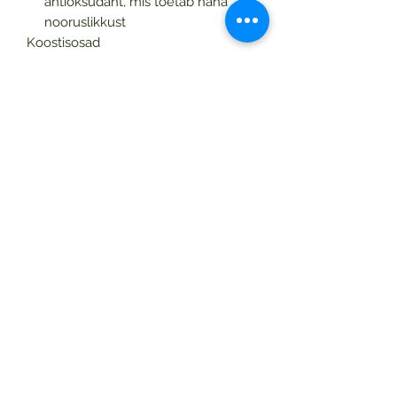
antioksüdant, mis toetab naha
nooruslikkust
Koostisosad
Aloe Barbadensis Leaf Juice
, Aqua,
Butylene Glycol, C12-15 Alkyl
Benzoate, Propanediol, Macadamia
Integrifolia Seed Oil, Glyceryl
Stearate, Lauryl Lactate,
Dimethicone, Helianthus Annuus
Seed Oil, Cetyl Alcohol, Sorbitol,
Methyl Gluceth-20, Isostearyl
Hydroxystearate, Arginine,
Phenoxyethanol, Carbomer, PEG-100
Stearate, Chlorphenesin, Lauryl
Alcohol, Potassium Sorbate, Glycerin,
Sodium Benzoate, Citric Acid, Parfum,
Lactic Acid, Sodium Lauroyl
Lactylate, Hydroxystearic Acid, Pinus
Strobus Bark Extract, Sodium
Hyaluronate, Tocopherol, Benzyl