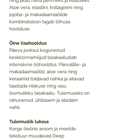
ning jätab naha pehmeks ja elastseks.
Aloe vera, elastiini, kollageeni ning
jojoba- ja makadaamiaõlide
kombinatsioon tagab tõhusa
hoolduse.
Öine lisahooldus
Päeva jooksul kogunenud
keskkonnamõjud tasakaalustab
intensiivne ööhooldus. Päevalille- ja
makadaamiaõlid, aloe vera ning
keraamid toidavad nahka ja aitavad
taastada niiskuse ning rasu
loomulikku tasakaalu. Tulemuseks on
rahunenud, ühtlasem ja siledam
nahk.
Tulemuslik luksus
Kerge õieline aroom ja meeldiv
tekstuur muudavad Deep