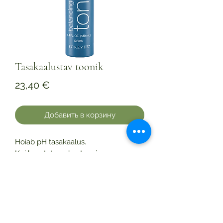
Tasakaalustav toonik
Цена
23,40 €
Добавить в корзину
Hoiab pH tasakaalus.
Kui kasutate puhastus- ja
niisutusvahendi vahel tasakaalustavat
toonikut, võite olla kindel, et olete
eemaldanud kogu mustuse,
ahendanud poorid ja oma nahka
niisutanud.