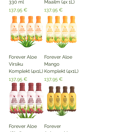
330 ml
Maailm (4x 1L)
Price
Price
137,95 €
137,95 €
Forever Aloe
Forever Aloe
Virsiku
Mango
Komplekt (4x1L)
Komplekt (4x1L)
Price
Price
137,95 €
137,95 €
Forever Aloe
Forever