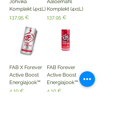
Jõhvika
Aaloemahl
Komplekt (4x1L)
Komplekt (4x1L)
Price
Price
137,95 €
137,95 €
FAB X Forever
FAB Forever
Active Boost
Active Boost
Energiajook™
Energiajook™
Price
Price
4,10 €
4,10 €