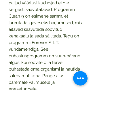
paljud väärtuslikud asjad ei ole
kergesti saavutatavad. Programm
Clean 9 on esimene samm, et
juurutada igaveseks harjumused, mis
aitavad saavutada soovitud
kehakaalu ja seda säilitada. Tegu on
programmi Forever F. I. T.
vundamendiga. See
puhastusprogramm on suurepärane
algus, kui soovite olla terve,
puhastada oma organismi ja nautida
saledamat keha. Pange alus
paremale välimusele ja
enesetundele.
Komplekt „Clean 9“ sisaldab:
• Aaloemahl – 2 tk
• „Forever Lite-Ultra“ vanillimaitseline