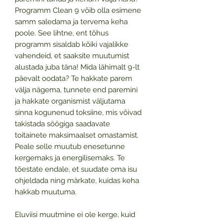
Programm Clean 9 võib olla esimene
samm saledama ja tervema keha
poole. See lihtne, ent tõhus
programm sisaldab kõiki vajalikke
vahendeid, et saaksite muutumist
alustada juba täna! Mida lähimalt 9-lt
päevalt oodata? Te hakkate parem
välja nägema, tunnete end paremini
ja hakkate organismist väljutama
sinna kogunenud toksiine, mis võivad
takistada söögiga saadavate
toitainete maksimaalset omastamist.
Peale selle muutub enesetunne
kergemaks ja energilisemaks. Te
tõestate endale, et suudate oma isu
ohjeldada ning märkate, kuidas keha
hakkab muutuma.
Eluviisi muutmine ei ole kerge, kuid