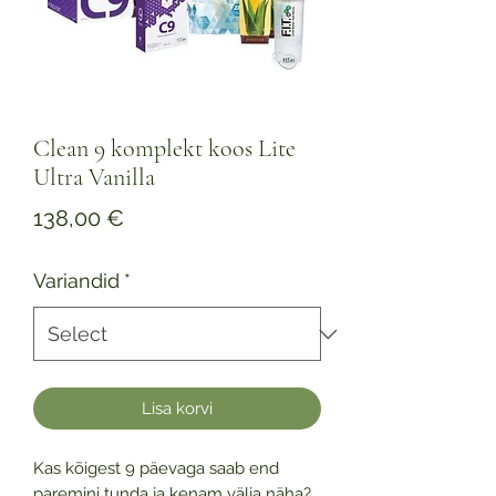
Clean 9 komplekt koos Lite
Ultra Vanilla
Price
138,00 €
Variandid
*
Lisa korvi
Kas kõigest 9 päevaga saab end
paremini tunda ja kenam välja näha?