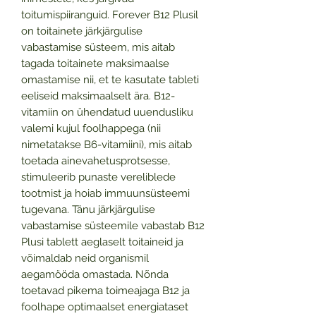
toitumispiiranguid. Forever B12 Plusil
on toitainete järkjärgulise
vabastamise süsteem, mis aitab
tagada toitainete maksimaalse
omastamise nii, et te kasutate tableti
eeliseid maksimaalselt ära. B12-
vitamiin on ühendatud uuendusliku
valemi kujul foolhappega (nii
nimetatakse B6-vitamiini), mis aitab
toetada ainevahetusprotsesse,
stimuleerib punaste vereliblede
tootmist ja hoiab immuunsüsteemi
tugevana. Tänu järkjärgulise
vabastamise süsteemile vabastab B12
Plusi tablett aeglaselt toitaineid ja
võimaldab neid organismil
aegamööda omastada. Nõnda
toetavad pikema toimeajaga B12 ja
foolhape optimaalset energiataset