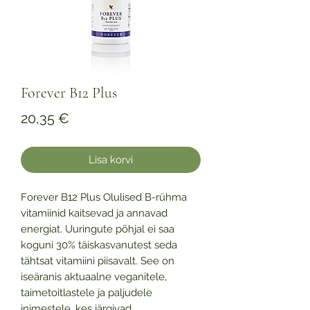
Forever B12 Plus
Price
20,35 €
Lisa korvi
Forever B12 Plus Olulised B-rühma
vitamiinid kaitsevad ja annavad
energiat. Uuringute põhjal ei saa
koguni 30% täiskasvanutest seda
tähtsat vitamiini piisavalt. See on
iseäranis aktuaalne veganitele,
taimetoitlastele ja paljudele
inimestele, kes järgivad