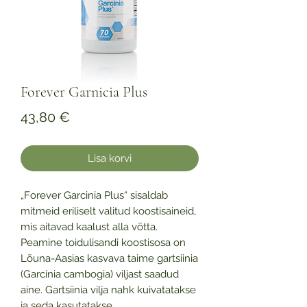
Forever Garnicia Plus
Price
43,80 €
Lisa korvi
„Forever Garcinia Plus“ sisaldab
mitmeid eriliselt valitud koostisaineid,
mis aitavad kaalust alla võtta.
Peamine toidulisandi koostisosa on
Lõuna-Aasias kasvava taime gartsiinia
(Garcinia cambogia) viljast saadud
aine. Gartsiinia vilja nahk kuivatatakse
ja seda kasutatakse