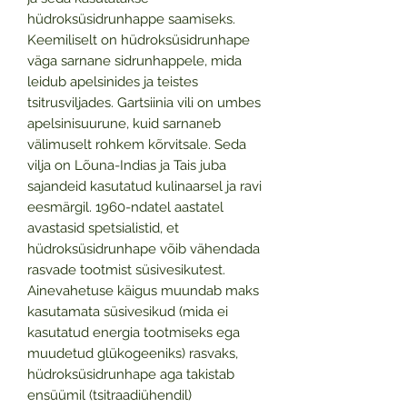
hüdroksüsidrunhappe saamiseks.
Keemiliselt on hüdroksüsidrunhape
väga sarnane sidrunhappele, mida
leidub apelsinides ja teistes
tsitrusviljades. Gartsiinia vili on umbes
apelsinisuurune, kuid sarnaneb
välimuselt rohkem kõrvitsale. Seda
vilja on Lõuna-Indias ja Tais juba
sajandeid kasutatud kulinaarsel ja ravi
eesmärgil. 1960-ndatel aastatel
avastasid spetsialistid, et
hüdroksüsidrunhape võib vähendada
rasvade tootmist süsivesikutest.
Ainevahetuse käigus muundab maks
kasutamata süsivesikud (mida ei
kasutatud energia tootmiseks ega
muudetud glükogeeniks) rasvaks,
hüdroksüsidrunhape aga takistab
ensüümil (tsitraadiühendil)