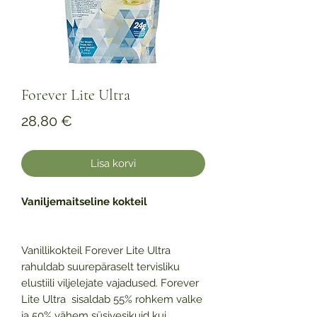
Forever Lite Ultra
Price
28,80 €
Lisa korvi
Vaniljemai
tse
li
ne
kokteil
Vanillikokteil Forever Lite Ultra
rahuldab suurepäraselt tervisliku
elustiili viljelejate vajadused. Forever
Lite Ultra sisaldab 55% rohkem valke
ja 50% vähem süsivesikuid kui