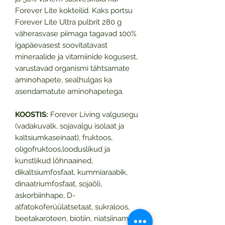
Forever Lite kokteilid. Kaks portsu
Forever Lite Ultra pulbrit 280 g
väherasvase piimaga tagavad 100%
igapäevasest soovitatavast
mineraalide ja vitamiinide kogusest,
varustavad organismi tähtsamate
aminohapete, sealhulgas ka
asendamatute aminohapetega.
KOOSTIS:
Forever Living valgusegu
(vadakuvalk, sojavalgu isolaat ja
kaltsiumkaseinaat), fruktoos,
oligofruktoos,looduslikud ja
kunstlikud lõhnaained,
dikaltsiumfosfaat, kummiaraabik,
dinaatriumfosfaat, sojaõli,
askorbiinhape, D-
alfatokoferüülatsetaat, sukraloos,
beetakaroteen, biotiin, niatsiinamiid,