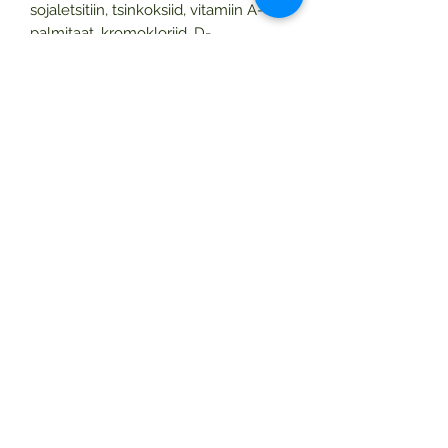
sojaletsitiin, tsinkoksiid, vitamiin A-
palmitaat, kromokloriid, D-
kaltsiumpantotenaat, D3-vitamiin,
püridoksiinhüdrokloriid, kaaliumjodiid,
õllepärm, riboflaviin,
tiamiinhüdrokloriid, spirulina,
foolhape, tsüanokabalamiin,
naatriumselenaat.
KOGUS:
525 g ( 21 portsjonit )
TARVITAMINE:
Segage üks
mõõtlusikatäis (kasutage
kaasasolevat 25 g lusikat) pulbrit
280ml piimas. Võib lisada purustatud
jääd või puuvilju. Loksutage purki
enne igat kasutamist.
Tootekood:
470