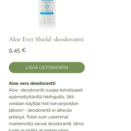
Aloe Ever Shield -deodorantti
Hinta
9,45 €
LISÄÄ OSTOSKORIIN
Aloe vera deodorantti
Aloe -deodorantti suojaa tehokkaasti
epämiellyttäviltä hikihajuilta. Sitä
voidaan käyttää heti karvanpoiston
jälkeen - deodorantti ei aiheuta
pistelyä. Toisin kuin useimmat
markkinoilla olevat deodorantit, tämä
tuote ei sisällä alumiinisuoloja.