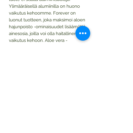
Ylimääräisellä alumiinilla on huono
vaikutus kehoomme. Forever on
luonut tuotteen, joka maksimoi aloen
hajunpoisto -ominaisuudet lisäämättä
ainesosia, joilla voi olla haitallinen
vaikutus kehoon. Aloe vera -
deodorantti on erittäin laadukas,
tehokas ja turvallinen hygieniatuote.
SÄVELLYS:
Propyleeniglykoli,
puhdistettu vesi, natriumstearaatti,
Aloe barbadensis -geeli (stabiloitu
Aloe Vera -geeli), tuoksu, triklozaani.
KÄYTTÄÄ:
levitä deodoranttia
päivittäin kainaloihin
MÄÄRÄ:
92 g
Tuotekoodi:
67