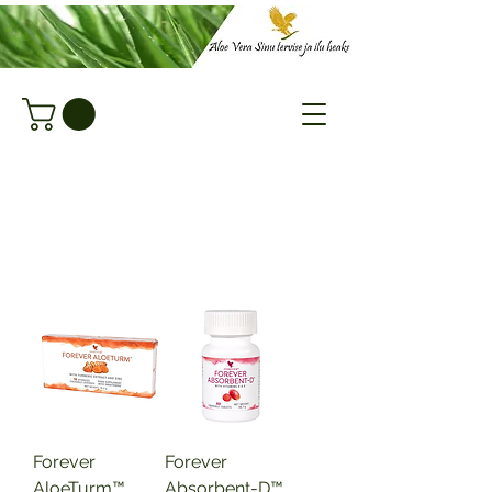
Forever
Forever
AloeTurm™
Absorbent-D™