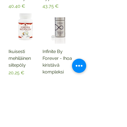
Hinta
Hinta
40,40 €
43,75 €
Ikuisesti
Infinite By
mehiläinen
Forever - Ihoa
siitepöly
kiristävä
kompleksi
Hinta
20,25 €
Hinta
59,25 €
Forever Focus
Ikuisesti