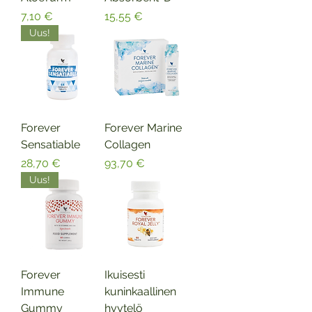
Hinta
Hinta
7,10 €
15,55 €
Uus!
Forever
Forever Marine
Sensatiable
Collagen
Hinta
Hinta
28,70 €
93,70 €
Uus!
Forever
Ikuisesti
Immune
kuninkaallinen
Gummy
hyytelö