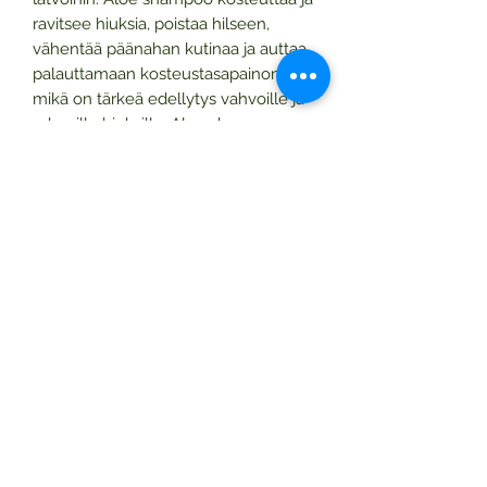
ravitsee hiuksia, poistaa hilseen,
vähentää päänahan kutinaa ja auttaa
palauttamaan kosteustasapainon,
mikä on tärkeä edellytys vahvoille ja
reheville hiuksille. Aloe shampoo on
suunniteltu pitämään hiukset
puhtaina, terveinä, ei kiiltävinä ja
helposti kammattavina.
SÄVELLYS:
Aloe Barbadensis -
lehtimehu (Aloe Vera
), Aqua,
Cocamidopropyl Hydroxysultaine,
Natriummetyyli-2-sulfolauraatti,
dinatrium-2-sulfolauraatti, Decyl
Glucoside, 1,2-Hexanediol, Lavender
Angustifolia Flower Oil (Lavender
),
Rosa Canina Seed Oil (
Rosehip),
Simmondsia Chinensis -siemenöljy
(Jujube), askorbiinihappo (C -vitamiini