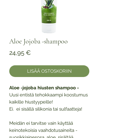
Aloe Jojoba -shampoo
Hinta
24,95 €
LISÄÄ OSTOSKORIIN
Aloe -jojoba hiusten shampoo -
Uusi entistä tehokkaampi koostumus
kaikille hiustyypeille!
Ei.
ei sisällä silikonia tai sulfaatteja!
Meidän ei tarvitse vain käyttää
keinotekoisia vaahdotusaineita -
suosikkiainesosa, aloe, sisältää