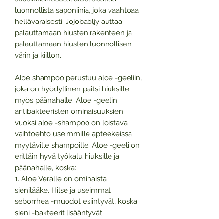
luonnollista saponiinia, joka vaahtoaa
hellävaraisesti. Jojobaöljy auttaa
palauttamaan hiusten rakenteen ja
palauttamaan hiusten luonnollisen
värin ja kiillon.
Aloe shampoo perustuu aloe -geeliin,
joka on hyödyllinen paitsi hiuksille
myös päänahalle. Aloe -geelin
antibakteeristen ominaisuuksien
vuoksi aloe -shampoo on loistava
vaihtoehto useimmille apteekeissa
myytäville shampoille. Aloe -geeli on
erittäin hyvä työkalu hiuksille ja
päänahalle, koska:
1. Aloe Veralle on ominaista
sienilääke. Hilse ja useimmat
seborrhea -muodot esiintyvät, koska
sieni -bakteerit lisääntyvät