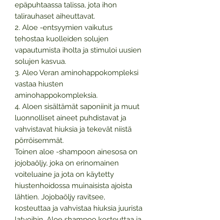
epäpuhtaassa talissa, jota ihon
talirauhaset aiheuttavat.
2. Aloe -entsyymien vaikutus
tehostaa kuolleiden solujen
vapautumista iholta ja stimuloi uusien
solujen kasvua.
3. Aleo Veran aminohappokompleksi
vastaa hiusten
aminohappokompleksia.
4. Aloen sisältämät saponiinit ja muut
luonnolliset aineet puhdistavat ja
vahvistavat hiuksia ja tekevät niistä
pörröisemmät.
Toinen aloe -shampoon ainesosa on
jojobaöljy, joka on erinomainen
voiteluaine ja jota on käytetty
hiustenhoidossa muinaisista ajoista
lähtien. Jojobaöljy ravitsee,
kosteuttaa ja vahvistaa hiuksia juurista
latvoihin. Aloe shampoo kosteuttaa ja