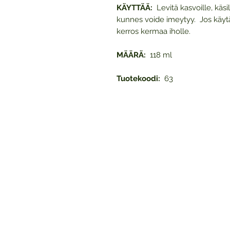
KÄYTTÄÄ:
Levitä kasvoille, käsil
kunnes voide imeytyy. Jos käytä
kerros kermaa iholle.
MÄÄRÄ:
118 ml
Tuotekoodi:
63