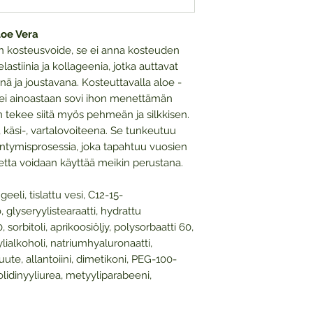
loe Vera
n kosteusvoide, se ei anna kosteuden
elastiinia ja kollageenia, jotka auttavat
 ja joustavana. Kosteuttavalla aloe -
e ei ainoastaan sovi ihon menettämän
 tekee siitä myös pehmeän ja silkkisen.
 käsi-, vartalovoiteena. Se tunkeutuu
ääntymisprosessia, joka tapahtuu vuosien
detta voidaan käyttää meikin perustana.
eeli, tislattu vesi, C12-15-
, glyseryylistearaatti, hydrattu
sorbitoli, aprikoosiöljy, polysorbaatti 60,
yylialkoholi, natriumhyaluronaatti,
te, allantoiini, dimetikoni, PEG-100-
solidinyyliurea, metyyliparabeeni,