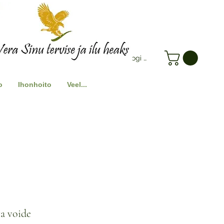
Logi Sisse
o
Ihonhoito
Veel...
a voide