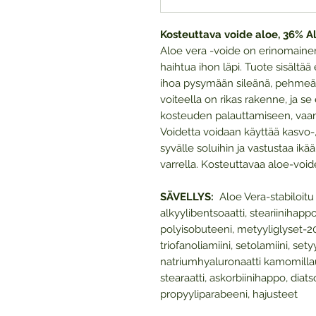
Kosteuttava voide aloe, 36% A
Aloe vera -voide on erinomaine
haihtua ihon läpi. Tuote sisältää 
ihoa pysymään sileänä, pehmeänä
voiteella on rikas rakenne, ja s
kosteuden palauttamiseen, vaan
Voidetta voidaan käyttää kasvo-,
syvälle soluihin ja vastustaa ik
varrella. Kosteuttavaa aloe-voi
SÄVELLYS:
Aloe Vera-stabiloitu g
alkyylibentsoaatti, steariinihappo
polyisobuteeni, metyyliglyset-20, 
triofanoliamiini, setolamiini, set
natriumhyaluronaatti kamomillauu
stearaatti, askorbiinihappo, diat
propyyliparabeeni, hajusteet