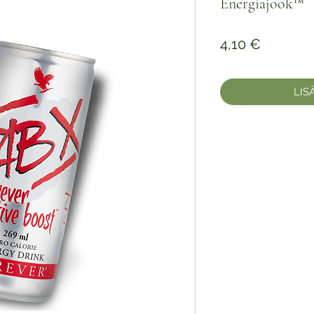
Energiajook™
Hinta
4,10 €
LIS