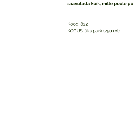
saavutada kõik, mille poole p
Kood: 822
KOGUS: üks purk (250 ml).