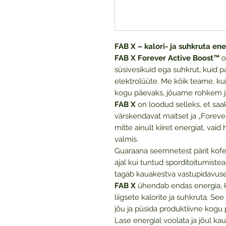
FAB X – kalori- ja suhkruta en
FAB X Forever Active Boost™
o
süsivesikuid ega suhkrut, kuid 
elektrolüüte. Me kõik teame, kui
kogu päevaks, jõuame rohkem j
FAB X
on loodud selleks, et saak
värskendavat maitset ja „Forever
mitte ainult kiiret energiat, vai
valmis.
Guaraana seemnetest pärit kofe
ajal kui tuntud sporditoitumist
tagab kauakestva vastupidavuse
FAB X
ühendab endas energia, k
liigsete kalorite ja suhkruta. See 
jõu ja püsida produktiivne kogu 
Lase energial voolata ja jõul k