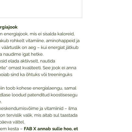
ergiajook
n energiajook, mis ei sisalda kaloreid,
pakub rohkelt vitamiine, aminohappeid ja
 väärtuslik on aeg – kui energiat jätkub
a naudime igat hetke.
sid elada aktiivselt, nautida
ile“ omast kvaliteeti. See jook ei anna
d hoiab sind ka õhtuks või treeninguks
iin toob kohese energialaengu, samal
eadlase loodud patenditud koostisesegu
.
eskendumisvõime ja vitamiinid – ilma
on tervislik valik, mis aitab sul taastada
päeva vältel.
auem kesta –
FAB X annab sulle hoo, et