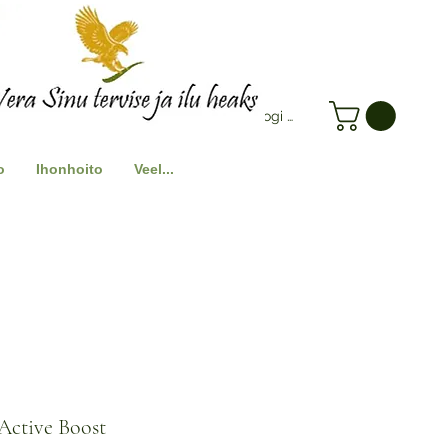
Logi Sisse
o
Ihonhoito
Veel...
Active Boost