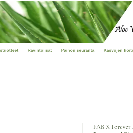
stuotteet
Ravintolisät
Painon seuranta
Kasvojen hoit
FAB X Forever 