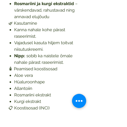
Rosmariini ja kurgi ekstraktid
–
värskendavad, rahustavad ning
annavad elujõudu
🌿 Kasutamine
Kanna nahale kohe pärast
raseerimist.
Vajadusel kasuta hiljem toitvat
niisutuskreemi.
Nipp:
sobib ka naistele õrnale
nahale pärast raseerimist.
🧴 Peamised koostisosad
Aloe vera
Hüaluroonhape
Allantoiin
Rosmariini ekstrakt
Kurgi ekstrakt
📋 Koostisosad (INCI)
Aloe Barbadensis Leaf Juice
(Stabilized Aloe Vera Gel), Aqua,