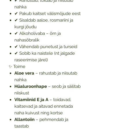
✔ Rahustab, toidab ja niisutab
nahka
✔ Pakub kaitset välismõjude eest
✔ Sisaldab aaloe, rosmariini ja
kurgi jõudu
✔ Alkoholivaba – õrn ja
nahasõbralik
✔ Vähendab punetust ja turseid
✔ Sobib ka naistele (nt jalgade
raseerimise järel)
✨ Toime
Aloe vera
– rahustab ja niisutab
nahka
Hüaluroonhape
– seob ja säilitab
niiskust
Vitamiinid E ja A
– toidavad,
kaitsevad ja aitavad ennetada
naha kuivust ning kortse
Allantoiin
– pehmendab ja
taastab