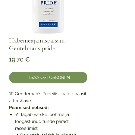
Habemeajamispalsam -
Gentelman's pride
Hinta
19,70 €
LISÄÄ OSTOSKORIIN
👔 Gentleman's Pride® – aaloe baasil
aftershave
Peamised eelised:
✔ Tagab värske, pehme ja
lõõgastunud tunde pärast
raseerimist