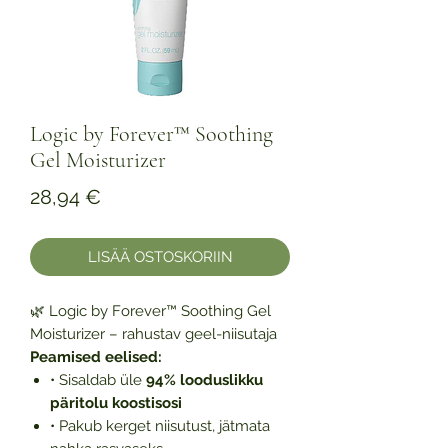
Logic by Forever™ Soothing
Gel Moisturizer
Hinta
28,94 €
LISÄÄ OSTOSKORIIN
🌿 Logic by Forever™ Soothing Gel
Moisturizer – rahustav geel-niisutaja
Peamised eelised:
• Sisaldab üle
94% looduslikku
päritolu koostisosi
• Pakub kerget niisutust, jätmata