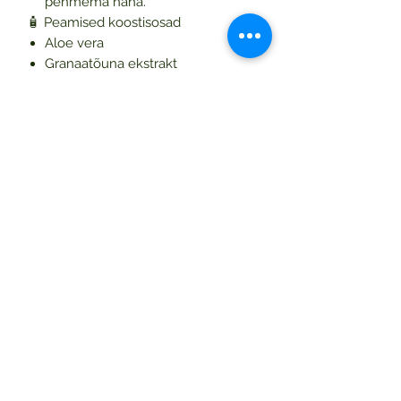
pehmema naha.
🧴 Peamised koostisosad
Aloe vera
Granaatõuna ekstrakt
📋 Koostisosad
Aloe Barbadensis Leaf Juice, Aqua,
Propanediol, Glycerin, Coco-
Caprylate/Caprate, Ethylhexyl
Olivate, Niacinamide, Sodium
Acrylates Copolymer, Diglycerin, 1,2-
Hexanediol, Cetyl Alcohol,
Phenoxyethanol, Glyceryl Stearate
Citrate, Hydroxyethyl
Acrylate/Sodium Acryloyldimethyl
Taurate Copolymer, Lecithin,
Polyglyceryl-3 Stearate, Arginine,
Potassium Sorbate, Squalane,
Hydrogenated Lecithin, Hydrolyzed
Soy Protein, Disodium EDTA, Citric
Acid, Sodium Benzoate, Rice Amino