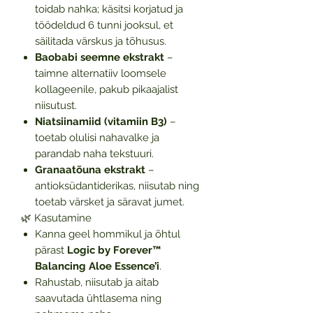
toidab nahka; käsitsi korjatud ja
töödeldud 6 tunni jooksul, et
säilitada värskus ja tõhusus.
Baobabi seemne ekstrakt
–
taimne alternatiiv loomsele
kollageenile, pakub pikaajalist
niisutust.
Niatsiinamiid (vitamiin B3)
–
toetab olulisi nahavalke ja
parandab naha tekstuuri.
Granaatõuna ekstrakt
–
antioksüdantiderikas, niisutab ning
toetab värsket ja säravat jumet.
🌿 Kasutamine
Kanna geel hommikul ja õhtul
pärast
Logic by Forever™
Balancing Aloe Essence’i
.
Rahustab, niisutab ja aitab
saavutada ühtlasema ning