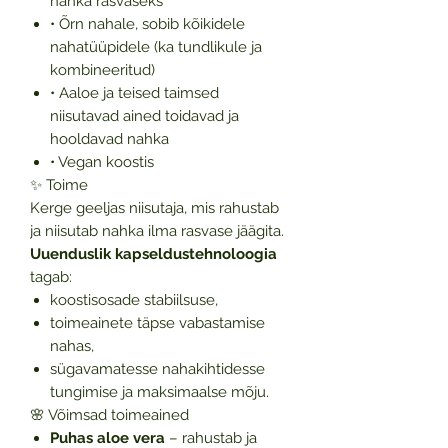
nahka rasvaseks
• Õrn nahale, sobib kõikidele
nahatüüpidele (ka tundlikule ja
kombineeritud)
• Aaloe ja teised taimsed
niisutavad ained toidavad ja
hooldavad nahka
• Vegan koostis
✨ Toime
Kerge geeljas niisutaja, mis rahustab
ja niisutab nahka ilma rasvase jäägita.
Uuenduslik kapseldustehnoloogia
tagab:
koostisosade stabiilsuse,
toimeainete täpse vabastamise
nahas,
sügavamatesse nahakihtidesse
tungimise ja maksimaalse mõju.
🌸 Võimsad toimeained
Puhas aloe vera
– rahustab ja